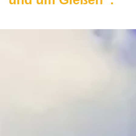
a
n
s
t
o
ß
e
n
.