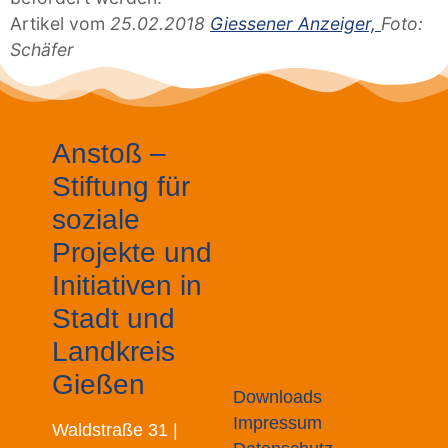
Artikel vom
25.02.2018
Giessener Anzeiger,
Foto:
Schäfer
Anstoß –
Stiftung für
soziale
Projekte und
Initiativen in
Stadt und
Landkreis
Gießen
Downloads
Impressum
Waldstraße 31 |